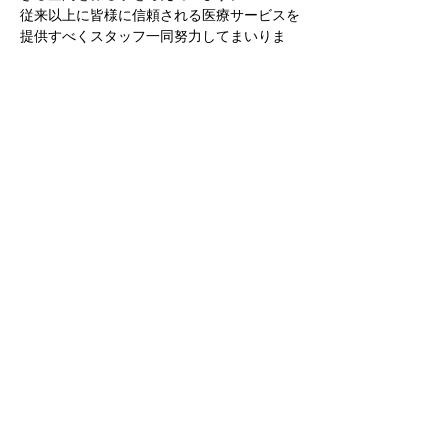
従来以上に皆様に信頼される医療サービスを
提供すべくスタッフ一同努力してまいりま
す。
今後とも変わらずご厚情賜りますよう宜しく
Previous
Next
お願い申し上げます。
Kameda Dental Office
かめだ歯科医院
〒270-1337
千葉県印西市草深259-14
0476-47-1441
​TEL:
はぶらしのご購入はこちら